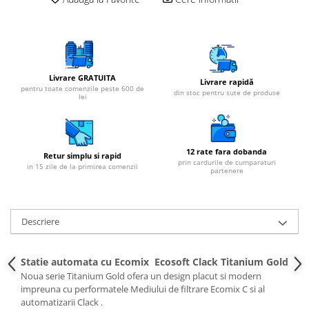
Cartuse atipice
Lampi UV de schimb
Sisteme de filtrare
Microfiltrare
Livrare GRATUITA
Livrare rapidă
Ultrafiltrare
pentru toate comenzile peste 600 de
din stoc pentru sute de produse
lei
Sterilizare cu UV
Dozatoare
Osmoza inversa
12 rate fara dobanda
Retur simplu si rapid
prin cardurile de cumparaturi
Sisteme fara pompa de presiune
in 15 zile de la primirea comenzii
partenere
Sisteme cu pompa de presiune
Sisteme cu flux direct
Descriere
Sisteme profesionale
Statii automate
Statie automata cu Ecomix Ecosoft Clack Titanium Gold
ECOMIX
Noua serie Titanium Gold ofera un design placut si modern
impreuna cu performatele Mediului de filtrare Ecomix C si al
Deferizare cu Pyrolox
automatizarii Clack .