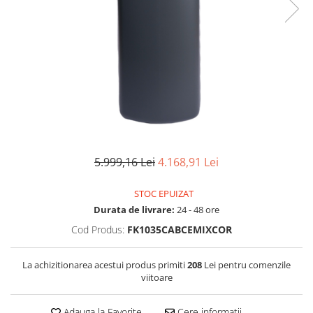
Filtre speciale
Filtre Casnice
Consumabile
Cartuse 5"
Cartuse clasice 10"
Cartuse slim 20"
Cartuse Big Blue 10"
5.999,16 Lei
4.168,91 Lei
Cartuse Big Blue 20"
Seturi de cartuse
STOC EPUIZAT
Mansoane Cintropur
Durata de livrare:
24 - 48 ore
Membrane osmoza inversa
Cod Produs:
FK1035CABCEMIXCOR
Membrana Ultrafiltrare
La achizitionarea acestui produs primiti
208
Lei pentru comenzile
Cartuse In-Line
viitoare
Cartuse diverse
Adauga la Favorite
Cere informatii