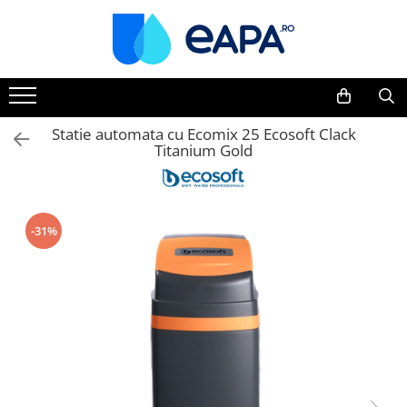
Toate Produsele
Dedurizare
Dedurizator tip Cabinet
Statie automata cu Ecomix 25 Ecosoft Clack
Titanium Gold
Dedurizator Simplex
Dedurizator Duplex
Carcase si filtre
Filtre 5"
-31%
Filtre 10"
Filtre 20" slim
Filtre Big Blue 10"
Filtre Big Blue 20"
Filtre Cintropur
Sisteme duplex / triplex