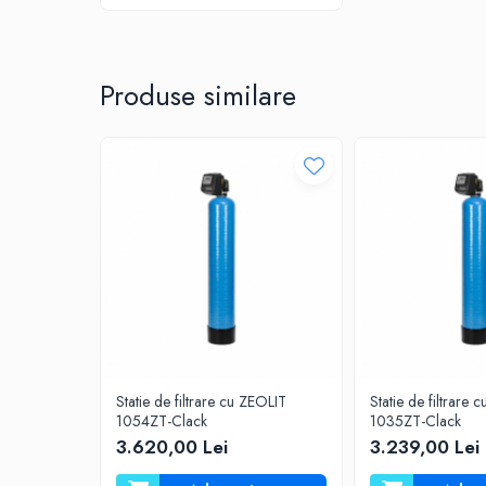
Testere si Masurare
Valve si Automatizari
Surse alimentare
Produse similare
Tub quartz
Rezervoare
Medii de filtrare
Pompe de presiune
Conectori statie
Contoare si debitmetre
Accesorii diverse
Robineti
Statie de filtrare cu ZEOLIT
Statie de filtrare 
1054ZT-Clack
1035ZT-Clack
3.620,00 Lei
3.239,00 Lei