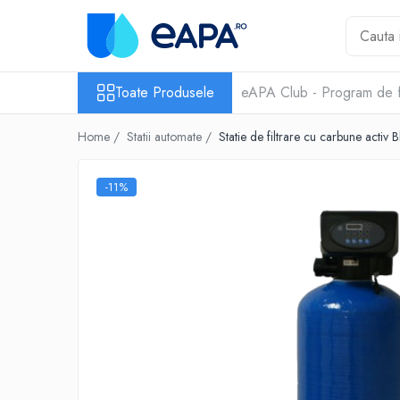
Toate Produsele
Toate Produsele
eAPA Club - Program de f
Dedurizare
Dedurizator tip Cabinet
Home /
Statii automate /
Statie de filtrare cu carbune activ
Dedurizator Simplex
Dedurizator Duplex
-11%
Carcase si filtre
Filtre 5"
Filtre 10"
Filtre 20" slim
Filtre Big Blue 10"
Filtre Big Blue 20"
Filtre Cintropur
Sisteme duplex / triplex