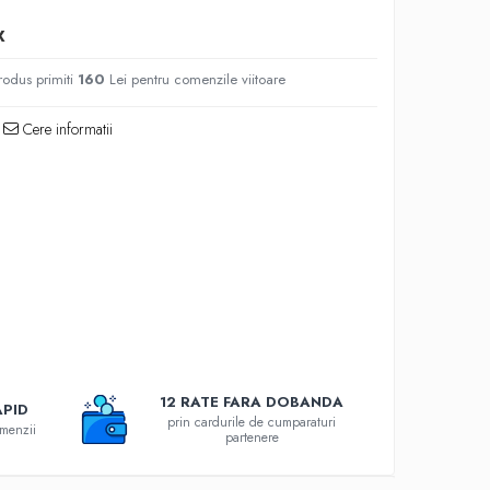
X
rodus primiti
160
Lei pentru comenzile viitoare
Cere informatii
12 RATE FARA DOBANDA
APID
prin cardurile de cumparaturi
omenzii
partenere