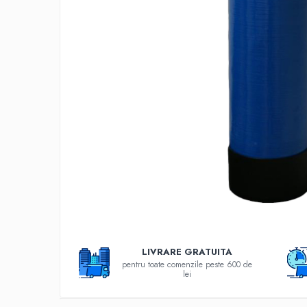
Filtre speciale
Filtre Casnice
Consumabile
Cartuse 5"
Cartuse clasice 10"
Cartuse slim 20"
Cartuse Big Blue 10"
Cartuse Big Blue 20"
Seturi de cartuse
Mansoane Cintropur
Membrane osmoza inversa
Membrana Ultrafiltrare
LIVRARE GRATUITA
pentru toate comenzile peste 600 de
Cartuse In-Line
lei
Cartuse diverse