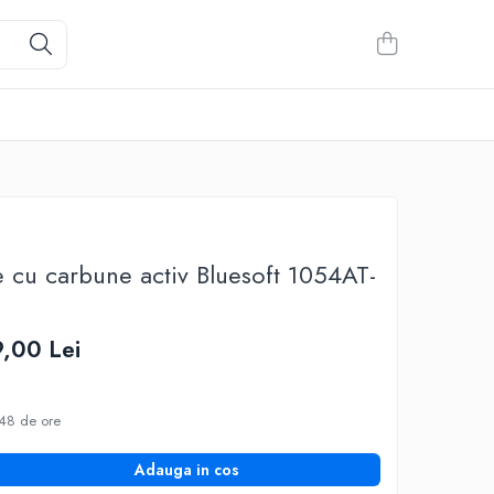
are cu carbune activ Bluesoft 1054AT-
,00 Lei
48 de ore
Adauga in cos