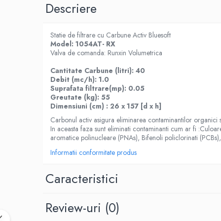
Cartuse atipice
Descriere
Lampi UV de schimb
Sisteme de filtrare
Statie de filtrare cu Carbune Activ Bluesoft
Model: 1054AT- RX
Microfiltrare
Valva de comanda:
Runxin Volumetrica
Ultrafiltrare
Cantitate Carbune (litri): 40
Sterilizare cu UV
Debit (mc/h): 1.0
Suprafata filtrare(mp): 0.05
Dozatoare
Greutate (kg): 55
Osmoza inversa
Dimensiuni (cm) : 26 x 157 [d x h]
Sisteme fara pompa de presiune
Carbonul activ asigura eliminarea contaminantilor organici si i
In aceasta faza sunt eliminati contaminanti cum ar fi :Culoar
Sisteme cu pompa de presiune
aromatice polinucleare (PNAs), Bifenoli policlorinati (PCBs), 
Sisteme cu flux direct
Informatii conformitate produs
Sisteme profesionale
Caracteristici
Statii automate
ECOMIX
Review-uri
(0)
Deferizare cu Pyrolox