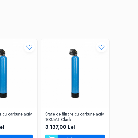
re cu carbune activ
Statie de filtrare cu carbune activ
Statie de fi
1035AT-Clack
1354AT-Cl
ei
3.137,00 Lei
4.261,0