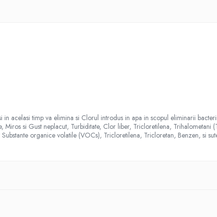
n acelasi timp va elimina si Clorul introdus in apa in scopul eliminarii bacterii
e, Miros si Gust neplacut, Turbiditate, Clor liber, Tricloretilena, Trihalometani
Substante organice volatile (VOCs), Tricloretilena, Tricloretan, Benzen, si sute