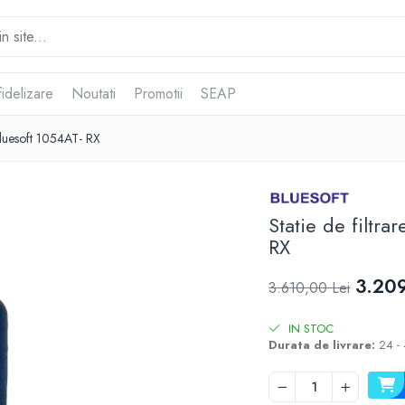
idelizare
Noutati
Promotii
SEAP
 Bluesoft 1054AT- RX
Statie de filtr
RX
3.209
3.610,00 Lei
IN STOC
Durata de livrare:
24 - 