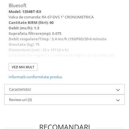
Bluesoft
Model: 1354BT-RX
Valva de comanda: RX-67-DVS 1" CRONOMETRICA
Cantitate BIRM (litri): 60
Debit (mc/h): 1.3
Suprafata filtrare(mp): 0.075
Debit respalare/Timp : 3,4 mc/h (15GPM)/20-6 minute
Greutate (kg): 75
Dimensiuni (cm) : 33 x 157 [d x h]
Echivalent fier (mg/l) = 1 x continut Fe (mg/l) + 2 x continut Mn
(mg/l)
Determinarea vitezei de filtrare pe baza echivalentului de fier:
VEZI MAI MULT
Echivalent fier Viteza de filtrare
Informatii conformitate produs
<0.2 mg/l 20 m/h
0.5 mg/l 18 m/h
1.0 mg/l 15 m/h
Caracteristici
1.5 mg/l 12m/h
2.0 mg/l 10 m/h
Review-uri
(0)
Suprafata de filtrare necesara(m2) = Debit(m3/h) / Viteza de
filtrare (m/h)
Intervalul de pH al apei: 6,8 – 9,0
Continutul oxigenului dizolvat trebuie sa fie cel putin 15% din
RECOMANDARI
continutul de fier.