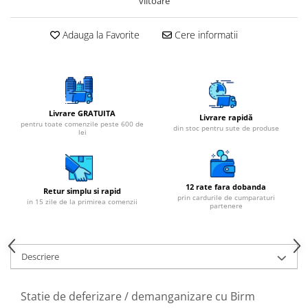
viitoare
Adauga la Favorite
Cere informatii
Livrare GRATUITA
Livrare rapidă
pentru toate comenzile peste 600 de
din stoc pentru sute de produse
lei
12 rate fara dobanda
Retur simplu si rapid
prin cardurile de cumparaturi
in 15 zile de la primirea comenzii
partenere
Descriere
Statie de deferizare / demanganizare cu Birm