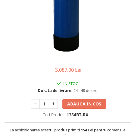
Lampi UV de schimb
Rezervoare
Medii de filtrare
Pompe de presiune
Conectori statie
Contoare si debitmetre
Accesorii diverse
Robineti
3.087,00 Lei
IN STOC
Durata de livrare:
24 - 48 de ore
ADAUGA IN COS
Cod Produs:
1354BT-RX
La achizitionarea acestui produs primiti
154
Lei pentru comenzile