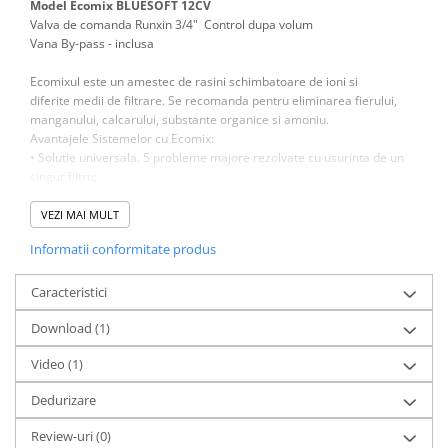
Model Ecomix BLUESOFT 12CV
Valva de comanda Runxin 3/4" Control dupa volum
Vana By-pass - inclusa
Ecomixul este un amestec de rasini schimbatoare de ioni si
diferite medii de filtrare.
Se recomanda pentru eliminarea fierului,
manganului, calcarului, substante organice si amoniu.
Avantajele Sistemelor cu Ecomix:
• Solutie universala. 5 probleme majore rezolvate cu usurinta de un
singur filtru;
• Eficienta ridicata. Respingere pana la 99%;
Valva de comanda contine microprocesor si memorie nevolatila
VEZI MAI MULT
EEPROM ! Astfel daca sursa de energie cu alimentare electrica a fost
Informatii conformitate produs
intrerupta sau exista fluctuatii de curent echipamentul isi
pastreaza absolut toate functiile si parametrii setati ! Fiecare faza de
regenerare a echipamentului se poate seta individual !
Caracteristici
Regenerare proportionala dupa volum la ora dorita - determinarea
Download (1)
momentului optim pentru regenerare in functie de volumul de apa
consumat si la ora stabilita de utilizator !
Video
(1)
Astfel Statia cu Ecomix isi va face regenerarea dupa volum la o ora
prestabilita de utilizator (ora la care nu exista consum de apa ex:
Dedurizare
03:00 sau orice ora doriti) fata de sistemele conventionale de
dedurizare
Review-uri
(0)
(volum sau timp) veti avea tot timpul apa dedurizata !