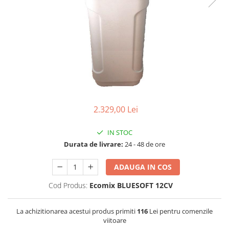
Lampi UV de schimb
Rezervoare
Medii de filtrare
Pompe de presiune
Conectori statie
Contoare si debitmetre
Accesorii diverse
Robineti
2.329,00 Lei
IN STOC
Durata de livrare:
24 - 48 de ore
ADAUGA IN COS
Cod Produs:
Ecomix BLUESOFT 12CV
La achizitionarea acestui produs primiti
116
Lei pentru comenzile
viitoare