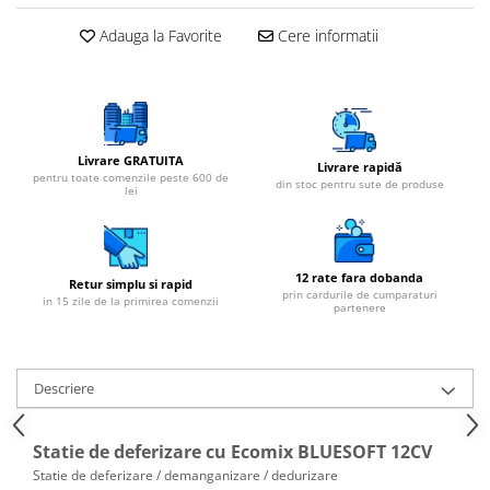
Adauga la Favorite
Cere informatii
Livrare GRATUITA
Livrare rapidă
pentru toate comenzile peste 600 de
din stoc pentru sute de produse
lei
12 rate fara dobanda
Retur simplu si rapid
prin cardurile de cumparaturi
in 15 zile de la primirea comenzii
partenere
Descriere
Statie de deferizare cu Ecomix BLUESOFT 12CV
Statie de deferizare / demanganizare / dedurizare