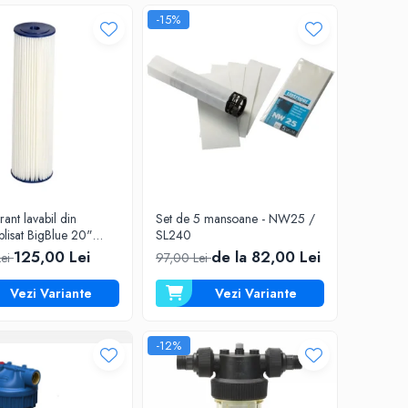
-15%
trant lavabil din
Set de 5 mansoane - NW25 /
 plisat BigBlue 20"
SL240
M20B
125,00 Lei
de la 82,00 Lei
Lei
97,00 Lei
Vezi Variante
Vezi Variante
-12%