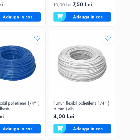
ei
7,50 Lei
10,00 Lei
Adauga in cos
Adauga in cos
xibil polietilena 1/4" (
Furtun flexibil polietilena 1/4" (
lbastru
6 mm ) alb
ei
4,00 Lei
Adauga in cos
Adauga in cos