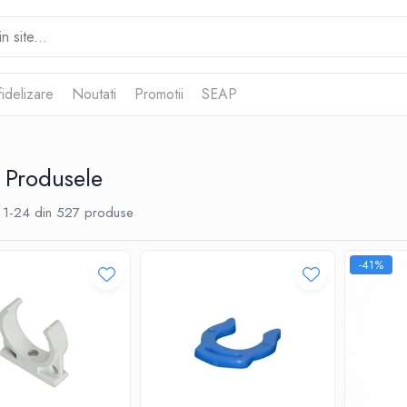
idelizare
Noutati
Promotii
SEAP
 Produsele
1-
24
din
527
produse
-41%