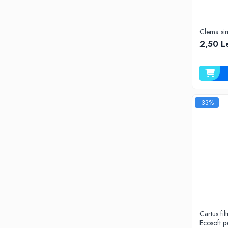
Filtre speciale
Filtre Casnice
Clema si
Consumabile
2,50 L
Cartuse 5"
Cartuse clasice 10"
Cartuse slim 20"
-33%
Cartuse Big Blue 10"
Cartuse Big Blue 20"
Seturi de cartuse
Mansoane Cintropur
Membrane osmoza inversa
Membrana Ultrafiltrare
Cartuse In-Line
Cartuse diverse
Cartus fil
Ecosoft p