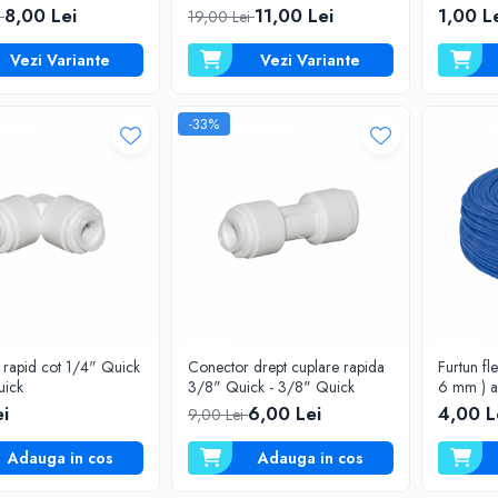
lor
8,00 Lei
11,00 Lei
1,00 L
i
19,00 Lei
Vezi Variante
Vezi Variante
-33%
 rapid cot 1/4" Quick
Conector drept cuplare rapida
Furtun fle
8" Quick
3/8" Quick - 3/8" Quick
6 mm ) a
i
6,00 Lei
4,00 L
9,00 Lei
Adauga in cos
Adauga in cos