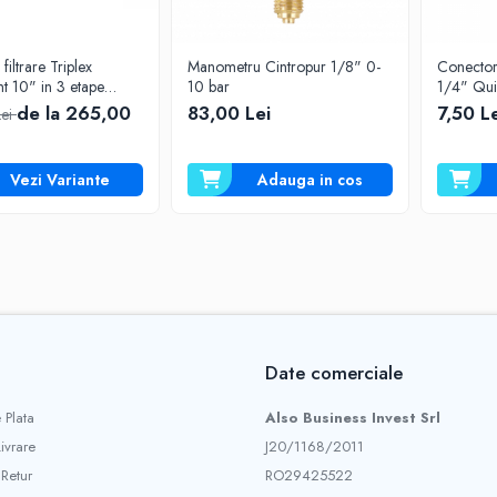
filtrare Triplex
Manometru Cintropur 1/8" 0-
Conector
nt 10" in 3 etape
10 bar
er FHPRCLx-3B-TRIPLE
de la 265,00
83,00 Lei
7,50 L
Lei
Vezi Variante
Adauga in cos
Date comerciale
 Plata
Also Business Invest Srl
Livrare
J20/1168/2011
 Retur
RO29425522