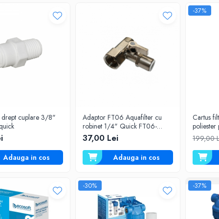
-37%
 drept cuplare 3/8"
Adaptor FT06 Aquafilter cu
Cartus fil
quick
robinet 1/4" Quick FT06-
poliester
14QCV
FCCELx
i
37,00 Lei
199,00 
Adauga in cos
Adauga in cos
-30%
-37%