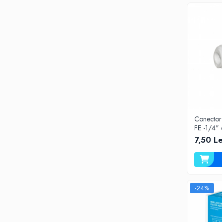
Deferizare cu BIRM
Zeolit / Turbidex
Carbune Activ
Filter AG
Eliminare nitriti / nitrati
Pompe dozatoare
Componente si accesorii
Baterii purificator
Conector
Carcase de schimb
FE -1/4" 
Chei strangere
7,50 Le
Cleme si suporti
Conectori si fitinguri
Componente filtre
-24%
Furtun
Garnituri si oringuri