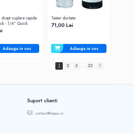
 drept cuplare rapida
Tester duritate
1/4" Quick - 1/4" Quick
71,00 Lei
ei
Adauga in cos
Adauga in cos
1
2
3
22
...
Suport clienti
contact@eapa.ro