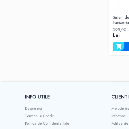
Sistem de 
transpare
Aquafilt
395,00 
Lei
INFO UTILE
CLIENTI
Despre noi
Metode de
Termeni si Conditii
Informatii 
Politica de Confidentialitate
Politica de