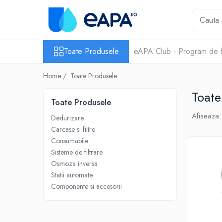
Toate Produsele
Toate Produsele
eAPA Club - Program de f
Dedurizare
Dedurizator tip Cabinet
Home /
Toate Produsele
Dedurizator Simplex
Toate
Dedurizator Duplex
Toate Produsele
Carcase si filtre
Afiseaza:
Dedurizare
Filtre 5"
Carcase si filtre
Filtre 10"
Consumabile
Sisteme de filtrare
Filtre 20" slim
Osmoza inversa
Filtre Big Blue 10"
Statii automate
Componente si accesorii
Filtre Big Blue 20"
Filtre Cintropur
Sisteme duplex / triplex