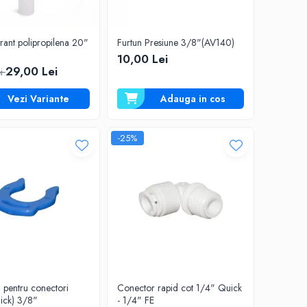
ltrant polipropilena 20"
Furtun Presiune 3/8"(AV140)
10,00 Lei
29,00 Lei
ei
Vezi Variante
Adauga in cos
-25%
 pentru conectori
Conector rapid cot 1/4" Quick
uick) 3/8"
- 1/4" FE