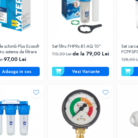
 de schimb Plus Ecosoft
Set filtru FHPRx-B1-AQ 10"
Set carca
ru sisteme de filtrare
FCPP3P
de la 79,00 Lei
113,00 Lei
97,00 Lei
ei
128,00 
Adauga in cos
Vezi Variante