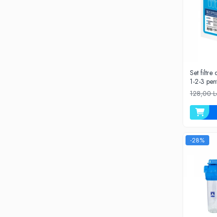
Testere si Masurare
Valve si Automatizari
Surse alimentare
Tub quartz
Rezervoare
Set filtre
1-2-3 pent
Medii de filtrare
128,00 L
Pompe de presiune
Conectori statie
Contoare si debitmetre
-28%
Accesorii diverse
Robineti