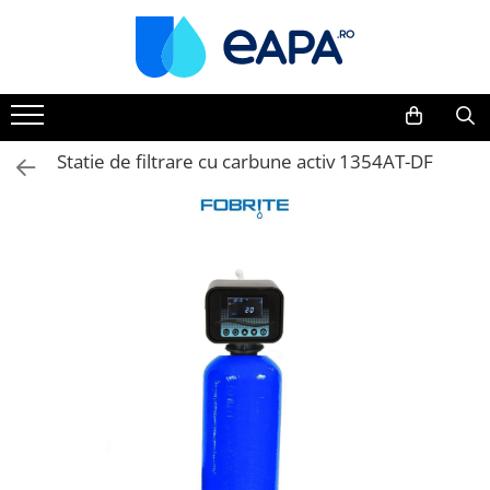
Toate Produsele
Dedurizare
Dedurizator tip Cabinet
Statie de filtrare cu carbune activ 1354AT-DF
Dedurizator Simplex
Dedurizator Duplex
Carcase si filtre
Filtre 5"
Filtre 10"
Filtre 20" slim
Filtre Big Blue 10"
Filtre Big Blue 20"
Filtre Cintropur
Sisteme duplex / triplex