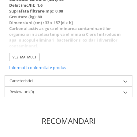
Deferizare cu BIRM
Debit (mc/h): 1.6
Zeolit / Turbidex
Suprafata filtrare(mp): 0.08
Greutate (kg): 80
Carbune Activ
Dimensiuni (cm) : 33 x 157 [d x h]
Carbonul activ asigura eliminarea contaminantilor
Filter AG
organici si in acelasi timp va elimina si Clorul introdus in
Eliminare nitriti / nitrati
apa in scopul eliminarii bacteriilor si oxidarii diversilor
contaminanti.
Pompe dozatoare
In aceasta faza sunt eliminati contaminanti cum ar fi
:Culoare, Miros si Gust neplacut, Turbiditate, Clor liber,
VEZI MAI MULT
Componente si accesorii
Tricloretilena, Trihalometani (THMs), Cloroform,
Baterii purificator
Informatii conformitate produs
Insecticide, Ierbicide, Hidrocarburi aromatice polinucleare
(PNAs), Bifenoli policlorinati (PCBs), Substante organice
Carcase de schimb
volatile (VOCs), Tricloretilena, Tricloretan, Benzen, si sute
Caracteristici
Chei strangere
de alti contaminanti ce pot fi prezenti in apa.
Review-uri
(0)
Cleme si suporti
Conectori si fitinguri
Componente filtre
RECOMANDARI
Furtun
Garnituri si oringuri