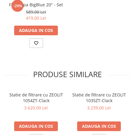
Filtru apa BigBlue 20" - Set
Testere si Masurare
-29%
589,00 Lei
Valve si Automatizari
419,00 Lei
Surse alimentare
ADAUGA IN COS
Tub quartz
Rezervoare
Medii de filtrare
Pompe de presiune
Conectori statie
PRODUSE SIMILARE
Contoare si debitmetre
Accesorii diverse
Statie de filtrare cu ZEOLIT
Statie de filtrare cu ZEOLIT
Robineti
1054ZT-Clack
1035ZT-Clack
3.620,00 Lei
3.239,00 Lei
ADAUGA IN COS
ADAUGA IN COS