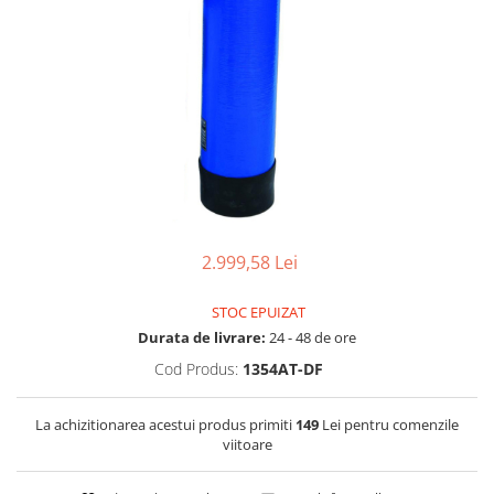
Filtre speciale
Filtre Casnice
Consumabile
Cartuse 5"
Cartuse clasice 10"
Cartuse slim 20"
Cartuse Big Blue 10"
Cartuse Big Blue 20"
2.999,58 Lei
Seturi de cartuse
STOC EPUIZAT
Mansoane Cintropur
Durata de livrare:
24 - 48 de ore
Membrane osmoza inversa
Cod Produs:
1354AT-DF
Membrana Ultrafiltrare
La achizitionarea acestui produs primiti
149
Lei pentru comenzile
Cartuse In-Line
viitoare
Cartuse diverse